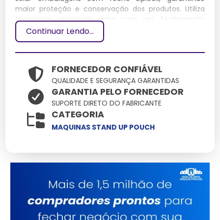
maior proteção e conservação dos produtos. Utiliza
tecnologia avançada para criar um fechamento
hermético, essencial para indústrias alimentícias e de
Continuar Lendo...
varejo.
Especificações Técnicas
FORNECEDOR CONFIÁVEL
QUALIDADE E SEGURANÇA GARANTIDAS
Dimensões
Peso
GARANTIA PELO FORNECEDOR
Material
Capacidade
Potência
(cm)
(kg)
SUPORTE DIRETO DO FABRICANTE
50 x 40 x
Aço
500
CATEGORIA
10
1500W
30
Inoxidável
unidades/hora
MAQUINAS STAND UP POUCH
Principais Características e
Benefícios
Fecho Hermético:
Garante a conservação dos
produtos por mais tempo.
Alta Capacidade de Selagem:
Ideal para grandes
volumes de produção.