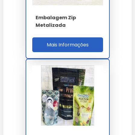
Embalagem
Alta proteção,
Maior custo
Ziplock
reutilizável
inicial
Metalizada
Embalagem Zip
Custo-
Metalizada
Embalagem
Menor
benefício,
Metalizada
vedação
resistente
Mais Informações
Embalagem Zip
Praticidade,
Menor
Metalizada
fácil uso
resistência
Perguntas Frequentes sobre
Embalagem Ziplock Metalizada
Qual é a principal vantagem da
embalagem ziplock metalizada?
Oferece excelente proteção contra umidade e luz,
preservando a qualidade do conteúdo por mais
tempo.