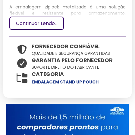
A embalagem ziplock metalizada é uma solução
flexível e resistente para armazenamento,
oferecendo proteção avançada contra umidade e luz.
Continuar Lendo...
Desenvolvida com camadas de material metalizado,
garante segurança para produtos sensíveis.
Especificações Técnicas
FORNECEDOR CONFIÁVEL
QUALIDADE E SEGURANÇA GARANTIDAS
GARANTIA PELO FORNECEDOR
Dimensões
Peso
Material
Capacidade
Potência
SUPORTE DIRETO DO FABRICANTE
(cm)
(kg)
CATEGORIA
Alumínio
EMBALAGEM STAND UP POUCH
20 x 30
0.05
e
1 kg
N/A
Polietileno
Principais Características e
Benefícios
Resistência à umidade: Protege produtos de