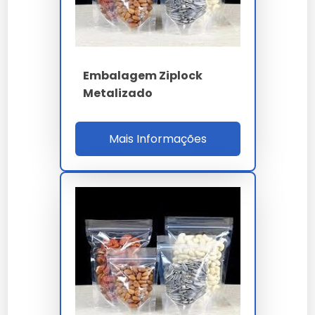
Disponível em lojas especializadas em embalagens e
online, como
Central Embalagens MS
. Verifique a
reputação do vendedor e políticas de retorno antes
Embalagem Ziplock
de comprar.
Metalizado
Manutenção e Cuidados
Mais Informações
Para conservar a embalagem ziplock metalizada, evite
contato com objetos cortantes e limpe-a
regularmente com um pano seco. Armazene em local
seco para evitar danos ao material metalizado.
Comparativo: Embalagem
Ziplock Metalizada vs
Alternativas
Tipo
Pros
Contras