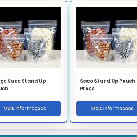
to desejado.
ir o fechamento eficaz.
vazamentos.
er a integridade do conteúdo.
o Stand Up Pouch
eço Saco Stand Up
Saco Stand Up Pouch
iam de R$0,50 a R$3,00 por unidade, dependendo do tamanho,
uch
Preço
detalhes, visite nossa página de
Saco Stand Up Pouch Preço
.
Mais Informações
Mais Informações
em nossa loja
Central Embalagens MS
. Também pode ser
gens. Ao comprar, considere a reputação do vendedor e a