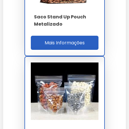
Tipo
Vantagens
Desvantagens
Alta
Saco Stand Up Pouch
Stand Up Pouch
visibilidade,
Custo inicial
Metalizado
personalização
Menor
Sacos Plásticos
Custo baixo
proteção
Mais Informações
Proteção
Maior peso e
Latas
elevada
custo
Perguntas Frequentes sobre
Embalagem Stand Up Pouch
Personalizada
Quais são os materiais mais
comuns utilizados?
Os materiais mais comuns para embalagens stand up