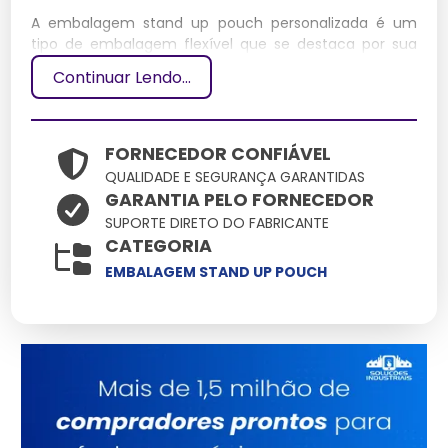
A embalagem stand up pouch personalizada é um
tipo de embalagem flexível que se destaca por sua
capacidade de se manter em pé, fornecendo
Continuar Lendo...
excelente visibilidade no ponto de venda.
Personalizável, atende às necessidades específicas de
branding e marketing de empresas.
FORNECEDOR CONFIÁVEL
Especificações Técnicas
QUALIDADE E SEGURANÇA GARANTIDAS
GARANTIA PELO FORNECEDOR
Dimensões
Peso
SUPORTE DIRETO DO FABRICANTE
Material
Capacidade
Potência
CATEGORIA
(cm)
(kg)
Plástico
EMBALAGEM STAND UP POUCH
15 x 20
0.02
500 ml
N/A
laminado
Principais Características e
Benefícios
Design autoportante: melhora a apresentação no
ponto de venda.